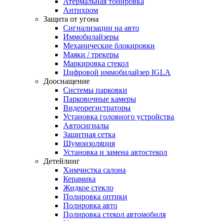
Атермальная тонировка
Антихром
Защита от угона
Сигнализации на авто
Иммобилайзеры
Механические блокировки
Маяки / трекеры
Маркировка стекол
Цифровой иммобилайзер IGLA
Дооснащение
Системы парковки
Парковочные камеры
Видеорегистраторы
Установка головного устройства
Автосигналы
Защитная сетка
Шумоизоляция
Установка и замена автостекол
Детейлинг
Химчистка салона
Керамика
Жидкое стекло
Полировка оптики
Полировка авто
Полировка стекол автомобиля