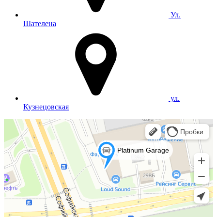
Ул.
Шателена
ул.
Кузнецовская