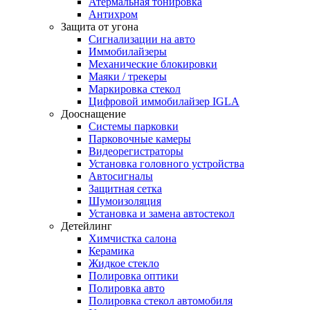
Атермальная тонировка
Антихром
Защита от угона
Сигнализации на авто
Иммобилайзеры
Механические блокировки
Маяки / трекеры
Маркировка стекол
Цифровой иммобилайзер IGLA
Дооснащение
Системы парковки
Парковочные камеры
Видеорегистраторы
Установка головного устройства
Автосигналы
Защитная сетка
Шумоизоляция
Установка и замена автостекол
Детейлинг
Химчистка салона
Керамика
Жидкое стекло
Полировка оптики
Полировка авто
Полировка стекол автомобиля