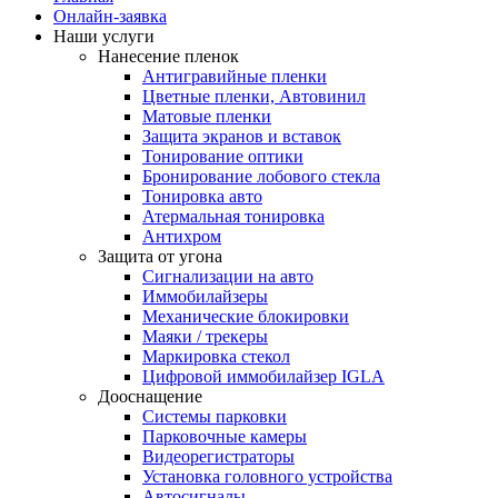
Онлайн-заявка
Наши услуги
Нанесение пленок
Антигравийные пленки
Цветные пленки, Автовинил
Матовые пленки
Защита экранов и вставок
Тонирование оптики
Бронирование лобового стекла
Тонировка авто
Атермальная тонировка
Антихром
Защита от угона
Сигнализации на авто
Иммобилайзеры
Механические блокировки
Маяки / трекеры
Маркировка стекол
Цифровой иммобилайзер IGLA
Дооснащение
Системы парковки
Парковочные камеры
Видеорегистраторы
Установка головного устройства
Автосигналы